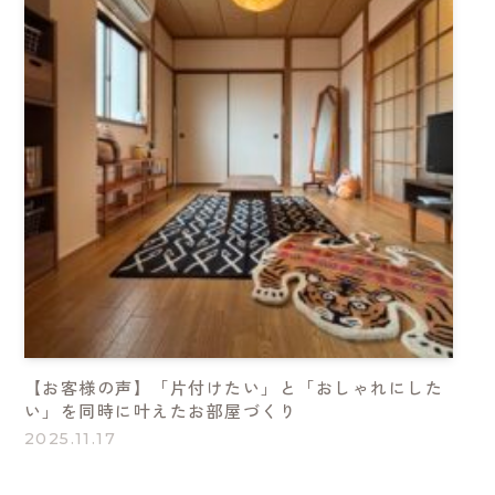
ブログ
BLOG
私について
ABOUT
CONTACT
プライバシーポリシー
【お客様の声】「片付けたい」と「おしゃれにした
特定商取引法の表記
い」を同時に叶えたお部屋づくり
2025.11.17