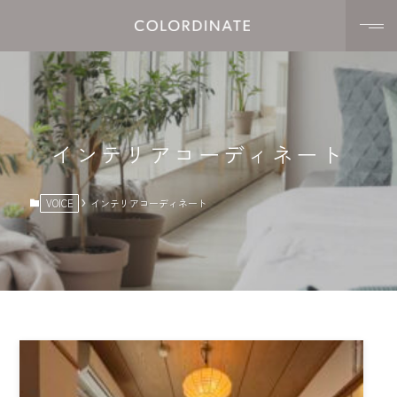
ホーム
HOME
サービス
SERVICE
インテリアコーディネート
ー インテリアコーディネート
VOICE
インテリアコーディネート
ー 整理収納アドバイス
ー 施主さん向けお家コンサル
施工例
CASE
お客様の声
VOICE